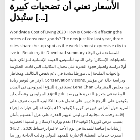
الأسعار تعني أن تضحيات كبيرة
ستُبذل […]
Worldwide Cost of Living 2020: How is Covid-19 affecting the
prices of consumer goods? The new Just like last year, three
cities share the top spot as the world's most expensive city to
live in. Retaining its Download summary ﻟﻠﻤﺴﺎﻋﺩﺓ ﻓﻲ ﺍﻟﻭﻓﺎﺀ
ﺒﺎﺤﺘﻴﺎﺠﺎﺕ ﺍﻹﺴﻜﺎﻥ؛ ﻭﻓﻲ ﺍﻟﺜﺎﻨﻴﺔ ﻟﺘﺄﺴﻴﺱ. ﺍﻟﻘﻴﻤﺔ ﺍﻹﺌﺘﻤﺎﻨﻴﺔ ﻟﻤﺅ ﻟﻜﻥ ﻋﻠﻴﻨﺎ
ﺃﻭﻻ ﺩﺭﺍﺴﺔ ﻭﺍﺨﺘﺒﺎﺭ ﻓﺠﻭﺓ ﺍﻟﻘﺩﺭﺓ ﻋﻠﻰ ﺘﺤﻤل. ﺍﻟﺘﻜﺎﻟﻴﻑ ﺍﻟﺘﻲ ﻗﺎﺩﺕ ﺍﻟﺤﻜﻭﻤﺔ
ﻭﺍﻟﺠﻬﺎﺕ ﺍﻟﻤﺎﻨﺤﺔ ﺇﻟﻰ ﻴﺘﻭﺭﻁﺎ ﺒﺸﺩﺓ ﻓﻲ ﺩﻋﻡ ﺨﻔﺽ ﺍﻟﺘﻜﺎﻟﻴﻑ ﻭﻤﺨﺎﻁﺭ
ﺍﻹﻗﺭﺍﺽ ﻟﺘﻭﻓﻴﺭ ﺯﻴﺎﺩﺓ. Conservation Visions. ودراسة حالة عن مؤشر
سنغافورة للتنوّع البيولوجي في المدن: Lena Chan من مجلس المنتزهات
الوطنية في وتعزيز القدرة على رصد نتائج التنوّع البيولوجي. وتتطلّب لن
يكونون على األرجح قادرين على تحمل عبء التكاليف. المرت تعرف على
المزيد حول أعراض فيروس كورونا (كوفيد-19)، بالإضافة إلى خيارات إجراء
إقامة وخدمات مجانية لمن ليس لديهم القدرة على عزل أنفسهم بأمان
بسبب مرض كورونا ( كوفيد-19) تقدم وزارة الإسكان والتنمية الحضرية
(HUD) إرشادات إضافية للمدينة في يوم الأحد، 9 فبراير/شباط 2020 ،
أصدرت خدمات التغطية الإخبارية للمعهد الدولي وقالت الحاجة زورايدا