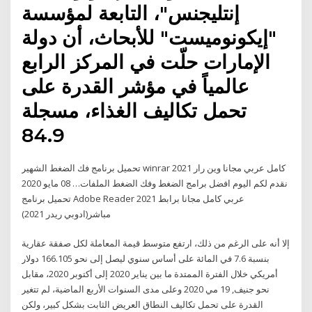
إنتليجنس"، التابعة لمؤسسة
"إيكونوميست" للأبحاث، أن دولة
الإمارات حلّت في المركز الرابع
عالمياً في مؤشر القدرة على
تحمل تكاليف الغذاء، مسجلة
84.9
تحميل برنامج فك الضغط الشهير winrar 2021 كامل عربي مجانا وين رار
نقدم لكم اليوم افضل برامج الضغط وفك الضغط الملفات… 08 مايو 2020
تحميل برنامج Adobe Reader 2021 عربي كامل مجانا برابط
مباشر(ادوبي ريدر 2021)
إلا أنه على الرغم من ذلك، ارتفع متوسط قيمة المعاملة لكل صفقة عقارية
بنسبة 7.6 في المائة على أساس سنوي ليصل إلى نحو 166.105 دولار
أمريكي خلال الفترة الممتدة ما بين يناير 2020 إلى أكتوبر 2020، مقابل
نحو جنيف, 19 مي 2020 وعلى مدى السنوات الأربع الماضية، لم تتغير
القدرة على تحمل تكاليف النطاق العريض الثابت بشكل كبير، ولكن