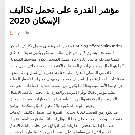
مؤشر القدرة على تحمل تكاليف
الإسكان 2020
by
author
مؤشر القدرة على تحمل تكاليف السكن Housing Affordability Index
المضاعف يساوي 3 أو أقل فإن تملك المسكن يكون سهلا. - إذا كان
المضاعف يقع ما بين 3.1 و4 فإن تملك المسكن يكون متوسط الصعوبة.
كما هو الحال مع جميع أنواع الفقاعات الاقتصادية ، يوجد خلاف حول ما إذا
كان من الممكن التعرف على فقاعة عقارية أو التنبؤ بها، ثم منعها.
ففقاعات المضاربة تمثل انحراف مستمر ومنهجي ومتزايد للأسعار الفعلية
عن قيمها الأساسية. وغالبًا ما يكون من الصعب تحديد الفقاعات، حتى بعد
يقيّم مؤشر 2020 توفّر الإنترنت، والقدرة على تحمّل تكاليف الاتصال
بالانترنت، والملاءمة، والجهوزية باستخدام 56 معيارًا، تتضمن 18 معيارًا
يقيس البيئة التمكينية و29 معيارًا كميًا يستكشف برامج
قد يكون من الصعب للغاية تحديد "القدرة على تحمل تكاليف" خدمات
الاتصالات. ويمكن الإجابة على هذا السؤال إحصائيًا بطرق مختلفة، اعتمادًا
على ما إذا كنا نفحص: مقارنات في الواقع ، في تحليل بيانات الإنفاق
الاستهلاكي التي قطعناها على أنفسنا في مركز هارفارد المشترك