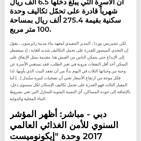
أن الأسرة التي يبلغ دخلها 6.5 ألف ريال
شهرياً قادرة على تحمّل تكاليف وحدة
سكنية بقيمة 275.4 ألف ريال بمساحة
100 متر مربع.
لكن تشيزيس بوردا ، المدير التنفيذي لمعهد بناء مدينة رايرسون ، يقول
إن التحدي الميسور للقدرة على تحمل التكاليف شديد للغاية ، إذ ستضطر
إلى الإبداع حتى يتمكن الناس من العيش هنا. مقدمة يمثل الإنفاق على
السكن أحد أقل النفقات مرونة في تغير الطلب، فقد تستغني الأسرة عن
وجبة من وجباتها الثلاث في اليوم بدلًا من أن تفقد البيت الذي يأويها، لذا
فكل موجة من ارتفاع الأسعار تعني أن تضحيات كبيرة ستُبذل […] أما
المعيار الثالث فهو القدرة على تحمل تكاليف الإسكان لكل مستوى دخل،
بالإضافة إلى جودة المساكن، أي النسبة المئوية للمنازل التي تفي بشروط
البناء المحلية والدولية.
دبي - مباشر: أظهر المؤشر
السنوي للأمن الغذائي العالمي
2017 وحدة "إيكونوميست