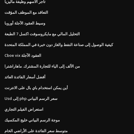
تاجر الأسهم وظيفة ماليزيا
التعاقد مع الموظف المؤقت
وسيط العقود الآجلة أوروبا
التحليل المالي مع مايكروسوفت اكسل 7 الطبعة
كيفية الوصول إلى صناعة النفط والغاز دون خبرة في المملكة المتحدة
Cboe vix العقود الآجلة
من الألف إلى الياء للتجارة المشترك. ماهاراشترا
أفضل أسعار الفائدة العائد
أين يمكن استخدام باي بال على الانترنت
Usd إلى php سعر الرسم البياني
استعراض الفيلم التجاري
موجة الرسم البياني خليج المكسيك
متوسط ​​سعر الفائدة على الأراضي الخام