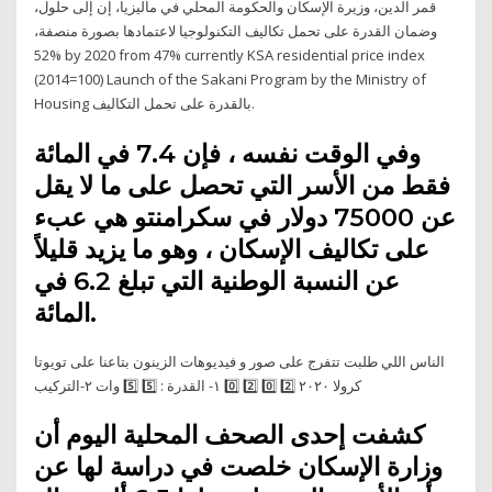
قمر الدين، وزيرة الإسكان والحكومة المحلي في ماليزيا، إن إلى حلول،
وضمان القدرة على تحمل تكاليف التكنولوجيا لاعتمادها بصورة منصفة،
52% by 2020 from 47% currently KSA residential price index
(2014=100) Launch of the Sakani Program by the Ministry of
Housing ﺑﺎﻟﻘﺪرة ﻋﻠﻰ ﺗﺤﻤﻞ اﻟﺘﻜﺎﻟﻴﻒ.
وفي الوقت نفسه ، فإن 7.4 في المائة
فقط من الأسر التي تحصل على ما لا يقل
عن 75000 دولار في سكرامنتو هي عبء
على تكاليف الإسكان ، وهو ما يزيد قليلاً
عن النسبة الوطنية التي تبلغ 6.2 في
المائة.
الناس اللي طلبت تتفرج على صور و فيديوهات الزينون بتاعنا على تويوتا
كرولا ٢٠٢٠ 2️⃣ 0️⃣ 2️⃣ 0️⃣ ١- القدرة : 5️⃣ 5️⃣ وات ٢-التركيب
كشفت إحدى الصحف المحلية اليوم أن
وزارة الإسكان خلصت في دراسة لها عن